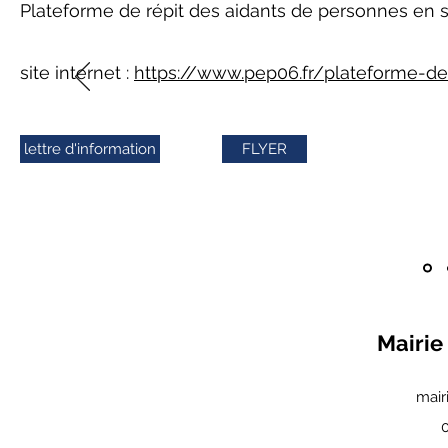
Plateforme de répit des aidants de personnes en 
site internet :
https://www.pep06.fr/plateforme-de
lettre d'information
FLYER
Mairie
mair