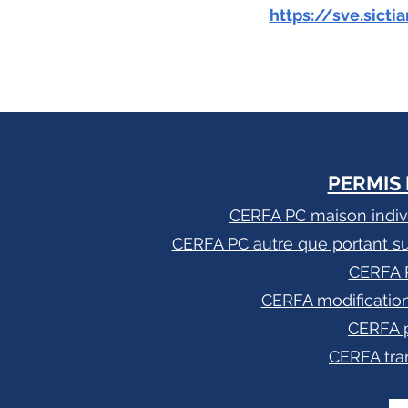
https://sve.sict
PERMIS
CERFA PC maison indiv
CERFA PC autre que portant su
CERFA 
CERFA modification
CERFA p
CERFA tran